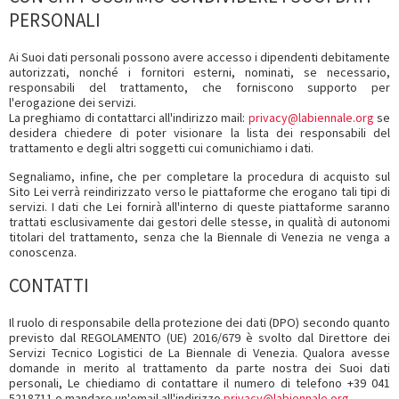
PERSONALI
Ai Suoi dati personali possono avere accesso i dipendenti debitamente
autorizzati, nonché i fornitori esterni, nominati, se necessario,
responsabili del trattamento, che forniscono supporto per
l'erogazione dei servizi.
La preghiamo di contattarci all'indirizzo mail:
privacy@labiennale.org
se
desidera chiedere di poter visionare la lista dei responsabili del
trattamento e degli altri soggetti cui comunichiamo i dati.
Segnaliamo, infine, che per completare la procedura di acquisto sul
Sito Lei verrà reindirizzato verso le piattaforme che erogano tali tipi di
servizi. I dati che Lei fornirà all'interno di queste piattaforme saranno
trattati esclusivamente dai gestori delle stesse, in qualità di autonomi
titolari del trattamento, senza che la Biennale di Venezia ne venga a
conoscenza.
CONTATTI
Il ruolo di responsabile della protezione dei dati (DPO) secondo quanto
previsto dal REGOLAMENTO (UE) 2016/679 è svolto dal Direttore dei
Servizi Tecnico Logistici de La Biennale di Venezia. Qualora avesse
domande in merito al trattamento da parte nostra dei Suoi dati
personali, Le chiediamo di contattare il numero di telefono +39 041
5218711 o mandare un'email all'indirizzo
privacy@labiennale.org
.