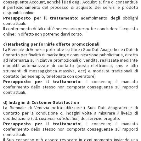
conseguente Account, nonché i Dati degli Acquisti al fine di consentirLe
il perfezionamento del processo di acquisto dei servizi e prodotti
disponibili online.
Presupposto per il trattamento
: adempimento degli obblighi
contrattuali.
Il conferimento di tali dati è necessario per poter concludere l'acquisto
online; in difetto non potremo darvi corso.
c) Marketing per fornirle offerte promozionali
La Biennale di Venezia potrebbe trattare i Suoi Dati Anagrafici e i Dati di
Contatto per finalità di marketing e comunicazione pubblicitaria, diretta
ad informarLa su iniziative promozionali di vendita, realizzate mediante
modalità automatizzate di contatto (posta elettronica, sms e altri
strumenti di messaggistica massiva, ecc) e modalità tradizionali di
contatto (ad esempio, telefonata con operatore)
Presupposto per il trattamento
: il consenso; il mancato
conferimento dello stesso non comporta conseguenze sui rapporti
contrattuali.
d) Indagini di Customer Satisfaction
La Biennale di Venezia potrà utilizzare i Suoi Dati Anagrafici e di
Contatto per la conduzione di indagini volte a misurare il livello di
soddisfazione (cd.
customer satisfaction
) del servizio erogato.
Presupposto per il trattamento
: il consenso; il mancato
conferimento dello stesso non comporta conseguenze sui rapporti
contrattuali.
Il Suo consenso può essere revocato in ogni momento inviando una