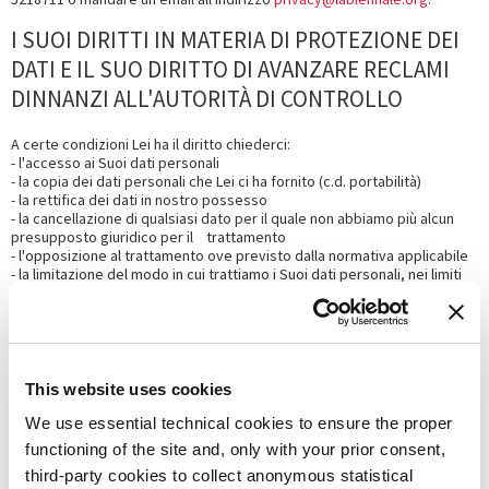
I SUOI DIRITTI IN MATERIA DI PROTEZIONE DEI
DATI E IL SUO DIRITTO DI AVANZARE RECLAMI
DINNANZI ALL'AUTORITÀ DI CONTROLLO
A certe condizioni Lei ha il diritto chiederci:
- l'accesso ai Suoi dati personali
- la copia dei dati personali che Lei ci ha fornito (c.d. portabilità)
- la rettifica dei dati in nostro possesso
- la cancellazione di qualsiasi dato per il quale non abbiamo più alcun
presupposto giuridico per il trattamento
- l'opposizione al trattamento ove previsto dalla normativa applicabile
- la limitazione del modo in cui trattiamo i Suoi dati personali, nei limiti
previsti dalla normativa a tutela dei dati personali
- la revoca del consenso precedentemente rilasciato.
L'esercizio di tali diritti soggiace ad alcune eccezioni finalizzate alla
salvaguardia dell'interesse pubblico (ad esempio la prevenzione o
l'identificazione di crimini) e di nostri interessi (ad esempio il
This website uses cookies
mantenimento del segreto professionale). Nel caso in cui Lei
esercitasse uno qualsiasi dei summenzionati diritti, sarà nostro onere
We use essential technical cookies to ensure the proper
verificare che Lei sia legittimato ad esercitarlo e le daremo riscontro,
functioning of the site and, only with your prior consent,
di regola, entro un mese.
third-party cookies to collect anonymous statistical